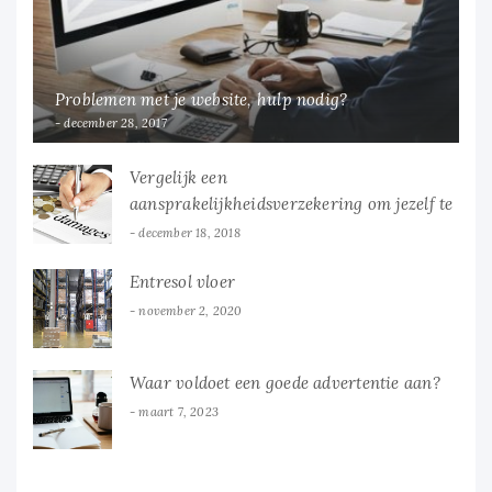
Problemen met je website, hulp nodig?
december 28, 2017
Vergelijk een
aansprakelijkheidsverzekering om jezelf te
verzekeren
december 18, 2018
Entresol vloer
november 2, 2020
Waar voldoet een goede advertentie aan?
maart 7, 2023